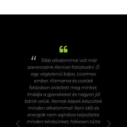
m Reni
Több alkalommal volt már
 nem
szerencsénk Renivel fotózkodni. Ő
fotóza
ül
egy végtelenül bájos, türelmes
sze
ngulatú
ember. Kismama és családi
tökélet
rólunk.
fotózáson örökített meg minket.
a
a képek
Imádja a gyerekeket és nagyon jól
te
agyon
bánik velük. Remek képek készültek
kozunk!
minden alkalommal! Reni időt és
szemé
inek!
energiát nem sajnálva teljesítette
minden kérésünket, hősiesen tűrte
beállí