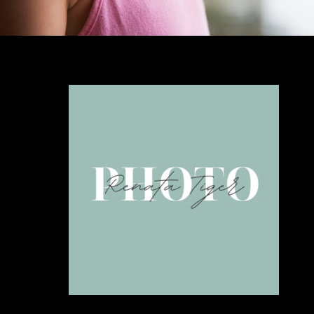
Már régóta szemezte
munkáival és egy percig
bántam meg, hogy vég
találkoztunk. Egy szuper ha
Őszi fotósorozatot készített 
Szuper hangulatban telt. És 
is magukért beszélnek.
N
köszönjük szépen, még talál
Szívből ajánlom Mindenk