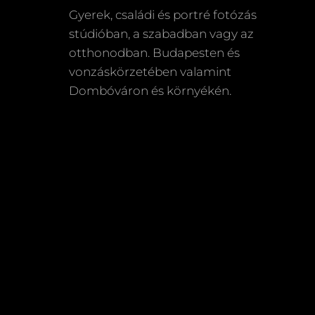
Mészáros-Borbás An
Gyerek, családi és portré fotózás
stúdióban, a szabadban vagy az
otthonodban. Budapesten és
vonzáskörzetében valamint
Dombóváron és környékén.