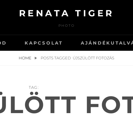
RENATA TIGER
PHOTO
OD
KAPCSOLAT
AJÁNDÉKUTALV
HOME
POSTS TAGGED
ÚJSZÜLÖTT FOTOZÁS
TAG:
ÜLÖTT FO