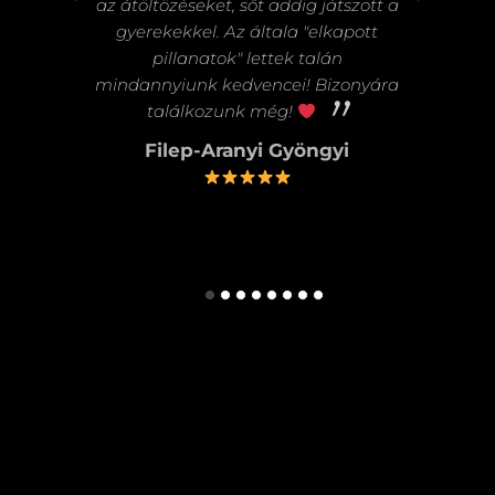
az átöltözéseket, sőt addig játszott a
ita
gyerekekkel. Az általa "elkapott
pillanatok" lettek talán
mindannyiunk kedvencei! Bizonyára
találkozunk még!
Filep-Aranyi Gyöngyi