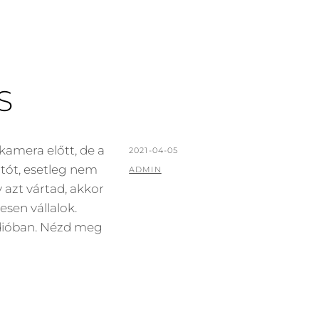
S
amera előtt, de a
POSTED
2021-04-05
tót, esetleg nem
ON
BY
ADMIN
y azt vártad, akkor
esen vállalok.
dióban. Nézd meg