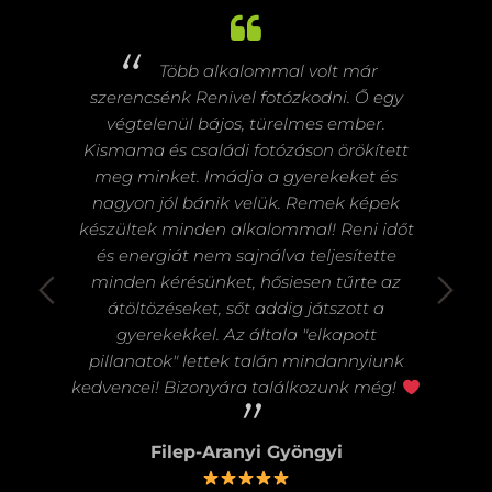
i
Több alkalommal volt már
tam
szerencsénk Renivel fotózkodni. Ő egy
kedv
zuper
végtelenül bájos, türelmes ember.
Reni
ett
Kismama és családi fotózáson örökített
 a
meg minket. Imádja a gyerekeket és
te
yon
nagyon jól bánik velük. Remek képek
mink
!
készültek minden alkalommal! Reni időt
a sz
és energiát nem sajnálva teljesítette
minden kérésünket, hősiesen tűrte az
átöltözéseket, sőt addig játszott a
gyerekekkel. Az általa "elkapott
pillanatok" lettek talán mindannyiunk
kedvencei! Bizonyára találkozunk még!
Filep-Aranyi Gyöngyi